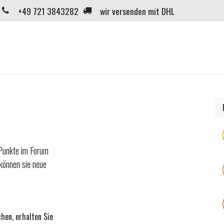
+49 721 3843282
wir versenden mit DHL
Home
Neuigkeiten
Shop
Onlinekurse
Über
 Punkte im Forum
können sie neue
hen, erhalten Sie