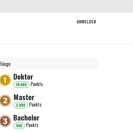
ANMELDEN
 uns
Trix
FlowMag
Arcade
Kontakt
Ränge
Doktor
Punkt
s
10.000
Master
Punkt
s
2.000
Bachelor
Punkt
s
500