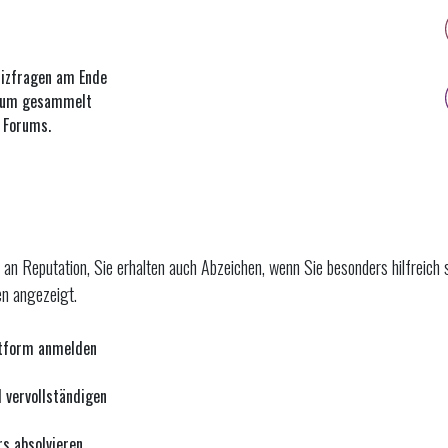
uizfragen am Ende
orum gesammelt
s Forums.
an Reputation, Sie erhalten auch Abzeichen, wenn Sie besonders hilfreich s
en angezeigt.
ttform anmelden
l vervollständigen
rs absolvieren