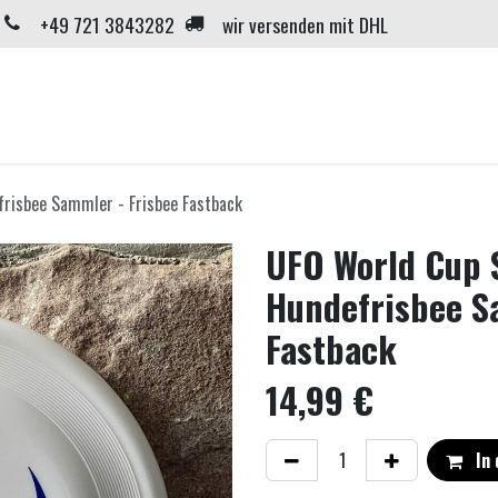
+49 721 3843282
wir versenden mit DHL
Home
Neuigkeiten
Shop
Onlinekurse
Über
risbee Sammler - Frisbee Fastback
UFO World Cup 
Hundefrisbee S
Fastback
14,99
€
In 