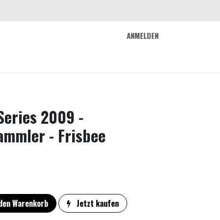
ANMELDEN
 uns
Trix
FlowMag
Arcade
Kontakt
Series 2009 -
ammler - Frisbee
den Warenkorb
Jetzt kaufen